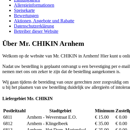
Allergieinformationen
Speisekarte
Bewertungen
Aktionen, Angebote und Rabatte
Datenschutzerklärung
Betreiber dieser Website
Über Mr. CHIKIN Arnhem
Welkom op de website van Mr. CHIKIN in Arnhem! Hier kunt u onlin
Nadat uw bestelling is geplaatst ontvangt u een bevestiging per e-mai
nemen met ons om zeker te zijn dat de bestelling aangekomen is.
Wij gaan tijdens de bereiding van onze gerechten zeer zorgvuldig o
u bij het plaatsen van uw bestelling duidelijk uw allergieën of intoler
Liefergebiet Mr. CHIKIN
Postleitzahl
Stadtgebiet
Minimum
Zustel
6811
Arnhem - Weverstraat E.O.
€ 15.00
€ 0.00
6812
Arnhem - Klingelbeek
€ 35.00
€ 0.00
6813
Arnhem - Het Dorp, Mariendaal
€ 25.00
€ 0.00