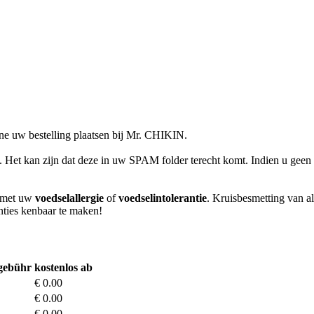
e uw bestelling plaatsen bij Mr. CHIKIN.
l. Het kan zijn dat deze in uw SPAM folder terecht komt. Indien u geen 
m met uw
voedselallergie
of
voedselintolerantie
. Kruisbesmetting van al
anties kenbaar te maken!
lgebühr
kostenlos ab
€ 0.00
€ 0.00
€ 0.00