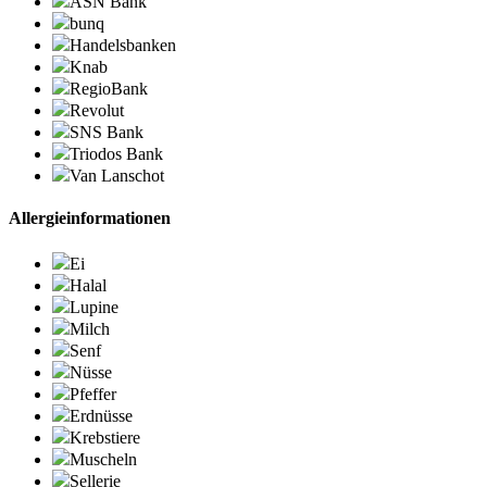
ASN Bank
bunq
Handelsbanken
Knab
RegioBank
Revolut
SNS Bank
Triodos Bank
Van Lanschot
Allergieinformationen
Ei
Halal
Lupine
Milch
Senf
Nüsse
Pfeffer
Erdnüsse
Krebstiere
Muscheln
Sellerie